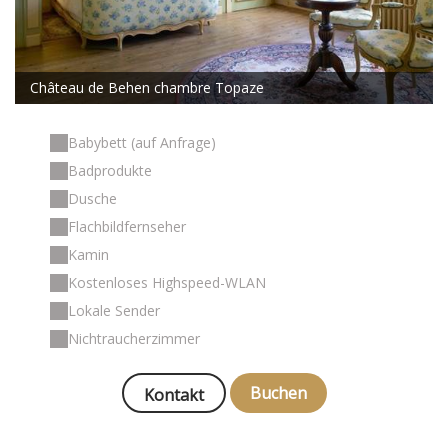
Château de Behen chambre Topaze
Babybett (auf Anfrage)
Badprodukte
Dusche
Flachbildfernseher
Kamin
Kostenloses Highspeed-WLAN
Lokale Sender
Nichtraucherzimmer
Buchen
Kontakt