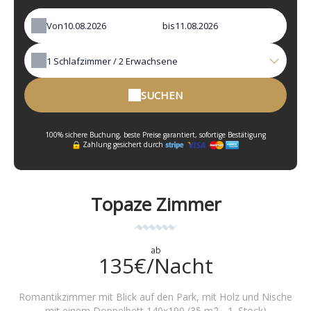
Von
bis
1
Schlafzimmer /
2
Erwachsene
SUCHEN
100% sichere Buchung, beste Preise garantiert, sofortige Bestätigung
Zahlung gesichert durch
Topaze Zimmer
ab
135€/Nacht
Romantikzimmer mit Blick auf den Park, mit Holz und Nische
mit einem Doppelbett 140x190 (35 m2 - 1. Stock)