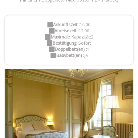
Ankunftszeit :
16:00
Abreisezeit :
12:00
Maximale Kapazität:
2
Bestätigung :
Sofort
Doppelbett(en) :
1
Babybett(en) :
Ja