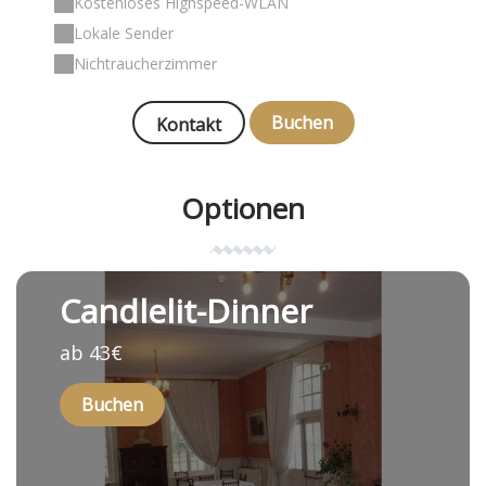
Kostenloses Highspeed-WLAN
Lokale Sender
Nichtraucherzimmer
Buchen
Kontakt
Optionen
Candlelit-Dinner
ab 43€
Buchen