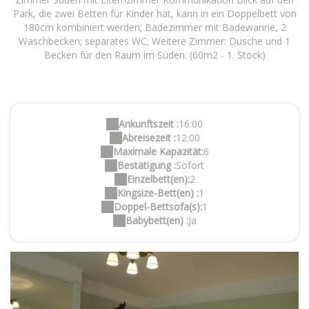
Park, die zwei Betten für Kinder hat, kann in ein Doppelbett von
180cm kombiniert werden; Badezimmer mit Badewanne, 2
Waschbecken; separates WC; Weitere Zimmer: Dusche und 1
Becken für den Raum im Süden. (60m2 - 1. Stock)
Ankunftszeit :
16:00
Abreisezeit :
12:00
Maximale Kapazität:
6
Bestätigung :
Sofort
Einzelbett(en):
2
Kingsize-Bett(en) :
1
Doppel-Bettsofa(s):
1
Babybett(en) :
Ja