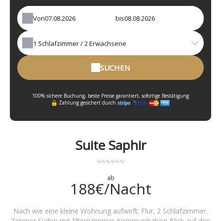
Von
bis
1
Schlafzimmer /
2
Erwachsene
SUCHEN
100% sichere Buchung, beste Preise garantiert, sofortige Bestätigung
Zahlung gesichert durch
Suite Saphir
ab
188€/Nacht
Nach wie eine kleine Wohnung aufwirft; Flur, 2 Schlafzimmer.
Zimmer Süden mit Elternzimmer Kommunikation Blick auf den