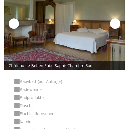
Château de Béhen Suite Saphir Chambre Sud
Babybett (auf Anfrage)
Badewanne
Badprodukte
Dusche
Flachbildfernseher
Kamin