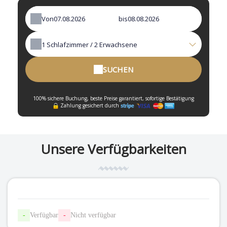
Von
bis
1
Schlafzimmer /
2
Erwachsene
SUCHEN
100% sichere Buchung, beste Preise garantiert, sofortige Bestätigung
Zahlung gesichert durch
Unsere Verfügbarkeiten
-
Verfügbar
-
Nicht verfügbar