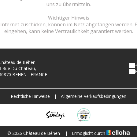
uns zu übermitteln.
Wichtiger Hinweis
r Internet zuschicken, können im Netz abgefangen werden. B
eingehen, kann keine Vertraulichkeit garantiert werden.
Château de Béhen
+
8 Rue Du Château,
E
80870 BEHEN - FRANCE
Rechtliche Hinweise
|
Allgemeine Verkaufsbedingungen
© 2026 Château de Béhen
|
Ermöglicht durch