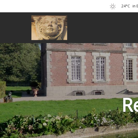
24°C
in
R