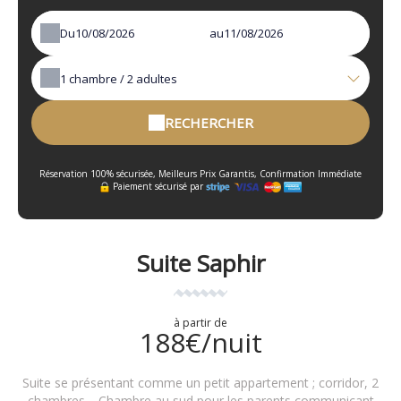
Du
au
1
chambre /
2
adultes
RECHERCHER
Réservation 100% sécurisée, Meilleurs Prix Garantis, Confirmation Immédiate
Paiement sécurisé par
Suite Saphir
à partir de
188€/nuit
Suite se présentant comme un petit appartement ; corridor, 2
chambres. Chambre au sud pour les parents communicant