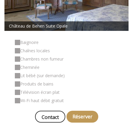
Château de Behen Suite Opale
Baignoire
Chaînes locales
Chambres non fumeur
Cheminée
Lit bébé (sur demande)
Produits de bains
Télévision écran plat
Wi-Fi haut débit gratuit
Réserver
Contact