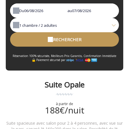
Du
au
1
chambre /
2
adultes
RECHERCHER
Réservation 100% sécurisée, Meilleurs Prix Garantis, Confirmation Immédiate
Paiement sécurisé par
Suite Opale
à partir de
188€/nuit
Suite spacieuse avec salon pour 2 à 4 personnes, avec vue sur
le parc, canapé-lit 160x200 dans le salon. Possibilité de lit