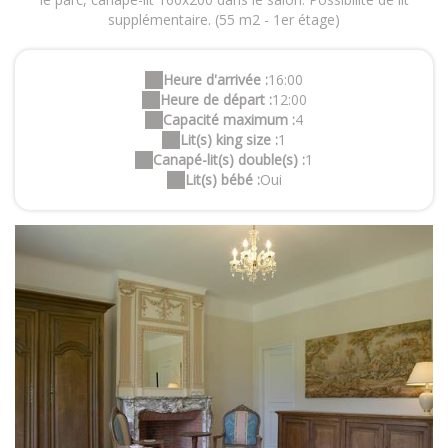
supplémentaire. (55 m2 - 1er étage)
Heure d'arrivée :
16:00
Heure de départ :
12:00
Capacité maximum :
4
Lit(s) king size :
1
Canapé-lit(s) double(s) :
1
Lit(s) bébé :
Oui