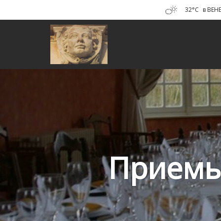
32°C
в BEH
Приемы