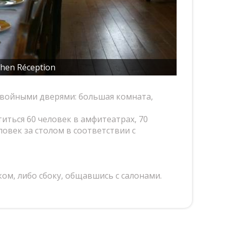
hen Réception
двойными дверями: большая комната,
иться 60 человек в амфитеатрах, 70
еловек за столом в соответствии с
ом, либо сбоку, общавшись с салонами.