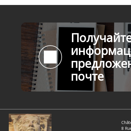
Получайте
информац
предложен
почте
Chât
8 Ru