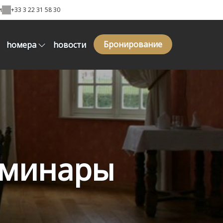
и
+33 3 22 31 58 30
Бронирование
hомера
hовости
еминары