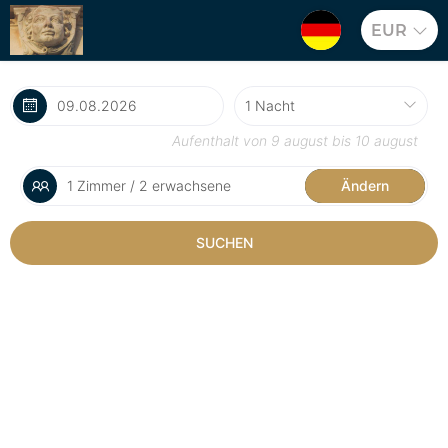
EUR
Aufenthalt von
9 august
bis
10 august
1 Zimmer / 2 erwachsene
Ändern